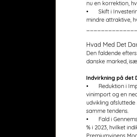
nu en korrektion, hv
•	Skift i Investeringer: Højere renter har gjort ikke-afkastgivende aktiver som vin 
mindre attraktive, h
_____________
Hvad Med Det Da
Den faldende efters
danske marked, især
Indvirkning på det
•	Reduktion i Import: I 2023 oplevede Danmark et fald på 9,7 % i værdien af 
vinimport og en ne
udvikling afsluttede
samme tendens.
•	Fald i Gennemsnitspris: Den gennemsnitlige pris på importerede vine faldt med 6,5 
% i 2023, hvilket i
Premiumvinens Mod