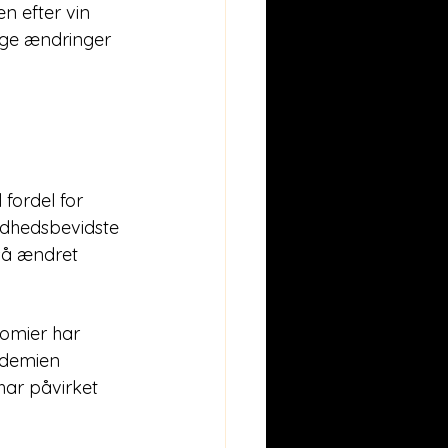
n efter vin 
ige ændringer 
fordel for 
undhedsbevidste 
gså ændret 
omier har 
ndemien 
har påvirket 