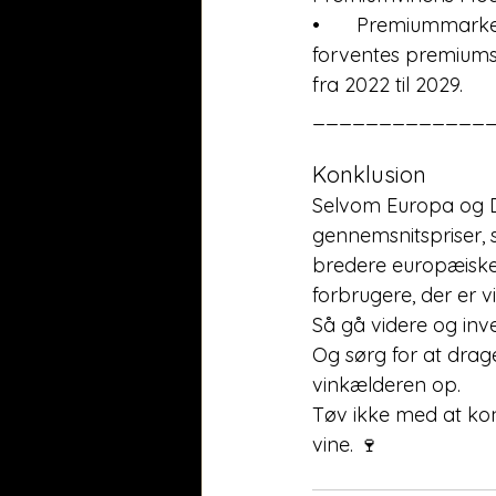
•	Premiummarkedets Vækst: På trods af udfordringer på det bredere vinmarked 
forventes premiums
fra 2022 til 2029.
_____________
Konklusion
Selvom Europa og D
gennemsnitspriser, 
bredere europæiske 
forbrugere, der er vil
Så gå videre og inve
Og sørg for at drag
vinkælderen op.
Tøv ikke med at kon
vine. 🍷