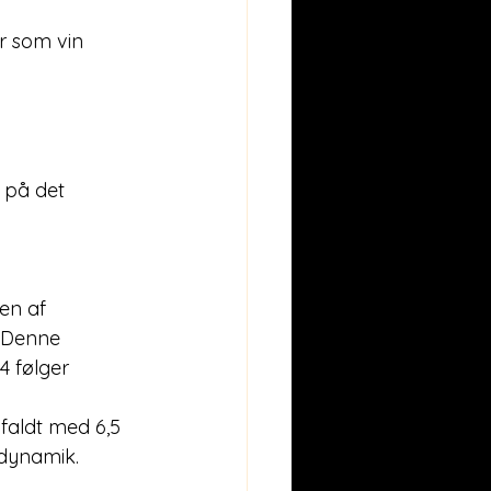
 på det 
 Denne 
4 følger 
sdynamik.