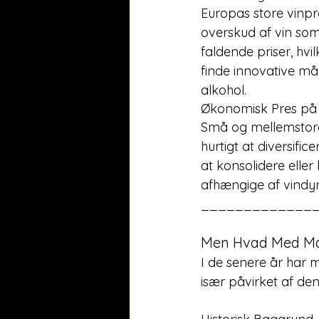
Europas store vinpr
overskud af vin som 
faldende priser, hvi
finde innovative må
alkohol.
Økonomisk Pres på
Små og mellemstore 
hurtigt at diversific
at konsolidere eller
afhængige af vindyr
_____________
Men Hvad Med Ma
I de senere år har
især påvirket af de