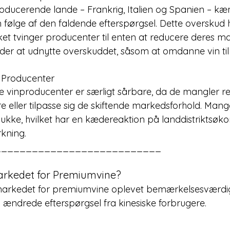
oducerende lande – Frankrig, Italien og Spanien – k
følge af den faldende efterspørgsel. Dette overskud har
lket tvinger producenter til enten at reducere deres ma
der at udnytte overskuddet, såsom at omdanne vin til i
 Producenter
vinproducenter er særligt sårbare, da de mangler res
ere eller tilpasse sig de skiftende markedsforhold. Mange
 lukke, hvilket har en kædereaktion på landdistriktsøko
kning.
___________________________
rkedet for Premiumvine?
 markedet for premiumvine oplevet bemærkelsesværdig
n ændrede efterspørgsel fra kinesiske forbrugere.