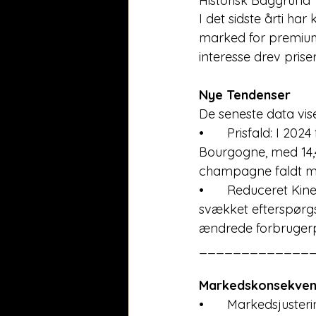
Historisk Baggrund
I det sidste årti ha
marked for premium
interesse drev prise
Nye Tendenser
De seneste data vis
•	Prisfald: I 2024 faldt Burgundy 150-indekset, der sporer priser på premiumvine fra 
Bourgogne, med 14,4
champagne faldt med
•	Reduceret Kinesisk Efterspørgsel: Denne nedgang skyldes hovedsageligt en 
svækket efterspørgs
ændrede forbrugerp
_____________
Markedskonsekven
•	Markedsjustering: Efter et pandemidrevet boom gennemgår markedet for fine vine 