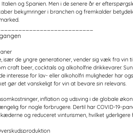
Italien og Spanien. Men i de senere år er efterspørgsle
t skaber bekymringer i branchen og fremkalder betydel
 marked.
___________________________
dgangen
vaner
især de yngre generationer, vender sig væk fra vin til 
om craft beer, cocktails og alkoholfrie drikkevarer. S
ende interesse for lav- eller alkoholfri muligheder har o
et gør det vanskeligt for vin at bevare sin relevans.
somkostninger, inflation og udsving i de globale økon
lgængelig for nogle forbrugere. Dertil har COVID-19-pa
skæderne og reduceret vinturismen, hvilket yderligere 
Overskudsproduktion