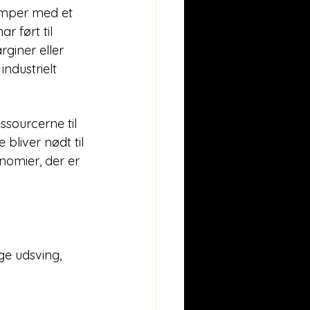
æmper med et 
 ført til 
rginer eller 
ndustrielt 
sourcerne til 
 bliver nødt til 
nomier, der er 
e udsving, 