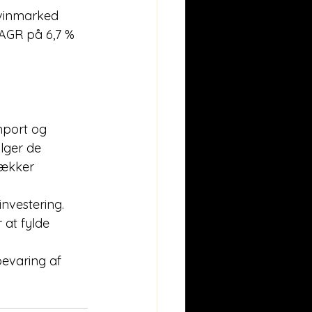
AGR på 6,7 % 
port og 
lger de 
rækker 
investering. 
 at fylde 
evaring af 