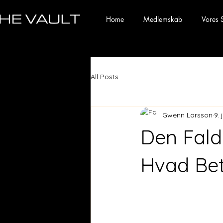
Home
Medlemskab
Vores 
All Posts
Gwenn Larsson
9.
Den Fald
Hvad Bet