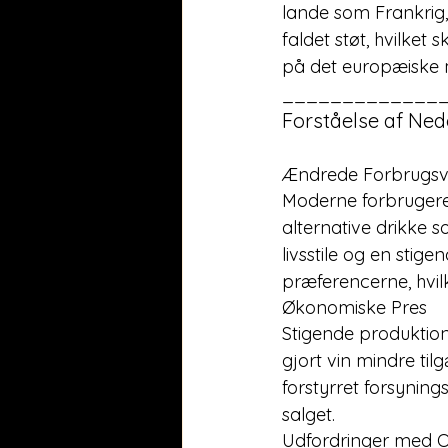
lande som Frankrig, 
faldet støt, hvilke
på det europæiske
_____________
Forståelse af Ne
Ændrede Forbrugs
Moderne forbrugere, 
alternative drikke s
livsstile og en stig
præferencerne, hvilk
Økonomiske Pres
Stigende produktion
gjort vin mindre ti
forstyrret forsyning
salget.
Udfordringer med 