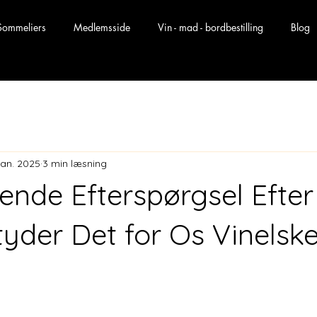
Sommeliers
Medlemsside
Vin - mad - bordbestilling
Blog
 jan. 2025
3 min læsning
ende Efterspørgsel Efter 
yder Det for Os Vinelsk