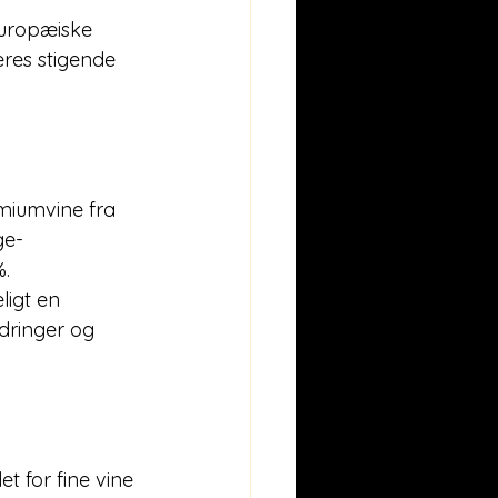
europæiske 
res stigende 
ge-
%.
dringer og 