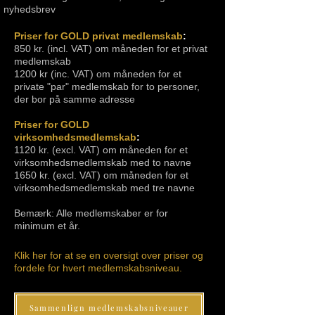
nyhedsbrev
Priser for GOLD privat medlemskab
:
850 kr. (incl. VAT) om måneden for et privat
medlemskab
1200 kr (inc. VAT) om måneden for et
private "par" medlemskab for to personer,
der bor på samme adresse
Priser for GOLD
virksomhedsmedlemskab
:
1120 kr. (excl. VAT) om måneden for et
virksomhedsmedlemskab med to navne
1650 kr. (excl. VAT) om måneden for et
virksomhedsmedlemskab med tre navne
Bemærk: Alle medlemskaber er for
minimum et år.
Klik her for at se en oversigt over priser og
fordele for hvert medlemskabsniveau.
Sammenlign medlemskabsniveauer