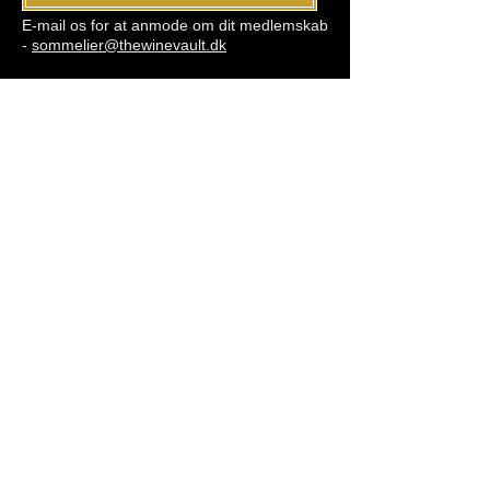
E-mail os for at anmode om dit medlemskab
-
sommelier@thewinevault.dk