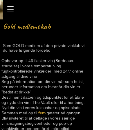
Gold medlemskab
Som GOLD medlem af den private vinklub vil
du have følgende fordele:
Opbevar op til 46 flasker vin (Bordeaux-
størrelse) i vores temperatur- og
fugtkontrollerede vinkælder; med 24/7 online
adgang til dine vine
Søg på information om din vin når som helst,
herunder information om hvornår din vin er
"bedst at drikke"
Bestil nemt datoen og tidspunktet for at åbne
og nyde din vin i The Vault eller til afhentning.
Nyd din vin i vores luksusbar og spiseplads
Sammen med op til
fem
gæster ad gangen
Bliv inviteret til at deltage i vores særlige
vinsmagningsbegivenheder og pop-up
vinaktiviteter gennem året; månedligt