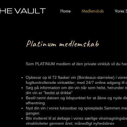
Home
Medlemskab
Vores 
Platinum medlemskab
Som PLATINUM medlem af den private vinklub vil du hav
Opbevar op til 72 flasker vin (Bordeaux-størrelse) i vor
fugtkontrollerede vinkælder; med 24/7 online adgang til 
Søg på information om din vin når som helst, herunder 
din vin er "bedst at drikke"
Bestil nemt datoen og tidspunktet for at åbne og nyde din v
afhentning.
Nyd din vin i vores luksusbar og spiseplads Sammen med
gangen
Bliv inviteret til at deltage i vores særlige vinsmagning
vinaktiviteter gennem året; månedligt nyhedsbrev