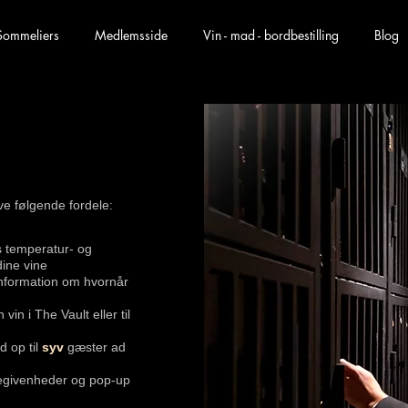
Sommeliers
Medlemsside
Vin - mad - bordbestilling
Blog
e følgende fordele:
es temperatur- og
dine vine
information om hvornår
in i The Vault eller til
 op til
syv
gæster ad
sbegivenheder og pop-up