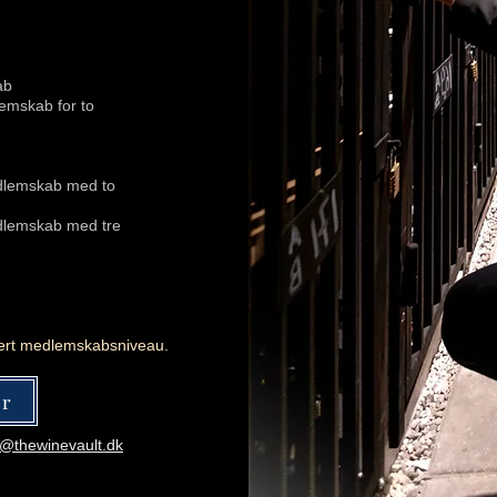
ab
lemskab for to
edlemskab med to
dlemskab med tre
 hvert medlemskabsniveau.
er
@thewinevault.dk