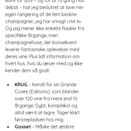
Bare for sjov – og for at få gang i lidt 
debat – har jeg besluttet at lave min 
egen rangering af de fem bedste 
champagner, jeg har smagt i mit liv. 
Og jeg mener ikke enkelte flasker fra 
specifikke årgange, men 
champagnehuse, der konsekvent 
leverer fantastiske oplevelser med 
deres vine. Plus lidt information om 
hvert hus, hvis du læser med og ikke 
kender dem så godt.
KRUG
 – Kendt for sin Grande 
Cuvée (Editions), som blander 
over 120 vine fra mere end 10 
årgange. Dybt, komplekst og 
altid værd at lagre. Tager klart 
førstepladsen hos mig.
Gosset
 – Måske det ældste 