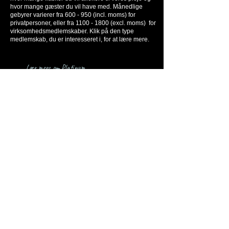
hvor mange gæster du vil have med. Månedlige
gebyrer varierer fra 600 - 950 (incl. moms) for
privatpersoner, eller fra
1100 - 1800
(excl. moms) for
virksomhedsmedlemskaber. Klik på den type
medlemskab, du er interesseret i, for at lære mere.
Lær mere om Platinum
Lær mere om Gold
Lær mere om Silver