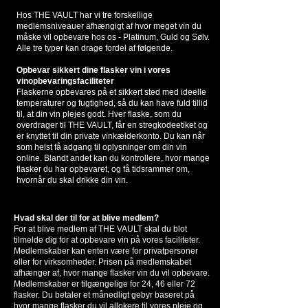
Hos THE VAULT har vi tre forskellige
medlemsniveauer afhængigt af hvor meget vin du
måske vil opbevare hos os - Platinum, Guld og Sølv.
Alle tre typer kan drage fordel af følgende.
Opbevar sikkert dine flasker vin i vores
vinopbevaringsfaciliteter
Flaskerne opbevares på et sikkert sted med ideelle
temperaturer og fugtighed, så du kan have fuld tillid
til, at din vin plejes godt. Hver flaske, som du
overdrager til THE VAULT, får en stregkodeetiket og
er knyttet til din private vinkælderkonto. Du kan når
som helst få adgang til oplysninger om din vin
online. Blandt andet kan du kontrollere, hvor mange
flasker du har opbevaret, og få tidsrammer om,
hvornår du skal drikke din vin.
Hvad skal der til for at blive medlem?
For at blive medlem af THE VAULT skal du blot
tilmelde dig for at opbevare vin på vores faciliteter.
Medlemskaber kan enten være for privatpersoner
eller for virksomheder. Prisen på medlemskabet
afhænger af, hvor mange flasker vin du vil opbevare.
Medlemskaber er tilgængelige for 24, 46 eller 72
flasker. Du betaler et månedligt gebyr baseret på
hvor mange flasker du vil allokere til vores pleje og