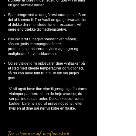
klubben til forretningsmøder, for god vin er altid
en god samtalestarter.
Spar penge ved at undgå restaurantpriser. Bare
det at komme til The Vault én gang i kvartalet for
at drikke din vin, i stedet for en restaurant, vil
mere end dække dit medlemsgebyr.
Bliv inviteret til begivenheder hver måned,
såsom gratis champagneaftener,
producentsponsorerede vinsmagninger og
muligheder for vinuddannelse.
Og selvfølgelig, vi opbevarer dine vinflasker på
et sted med ideelle temperaturer og fugtighed,
så du kan have fuld tillid til, at din vin plejes
godt.
Vi vil også have fine vine tilgængelige fra Vores
vinimportpartnere -uden de høje avancer, du
ser på fine restauranter. De kan købes i vores
kælder, bare hvis du vil prøve noget nyt, eller
hvis en af ​​dine gæster vil købe en flaske.
Tre niveauer af medlemskab